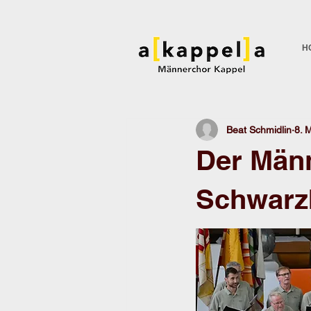
H
Beat Schmidlin
8. 
Der Män
Schwarz