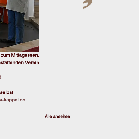
zum Mittagessen, 
taltenden Verein 
!
selbst
r-kappel.ch
Alle ansehen