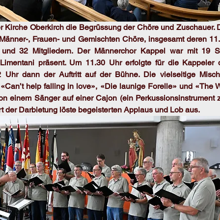
der Kirche Oberkirch die Begrüssung der Chöre und Zuschauer.
r Männer-, Frauen- und Gemischten Chöre, insgesamt deren 11.
8 und 32 Mitgliedern. Der Männerchor Kappel war mit 19 
 Limentani präsent. Um 11.30 Uhr erfolgte für die Kappeler 
Uhr dann der Auftritt auf der Bühne. Die vielseitige Misch
«Can’t help falling in love», «Die launige Forelle» und «The 
 von einem Sänger auf einer Cajon (ein Perkussionsinstrument z
rt der Darbietung löste begeisterten Applaus und Lob aus.