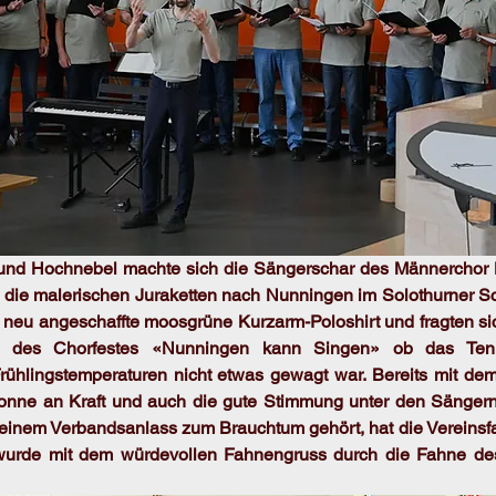
 und Hochnebel machte sich die Sängerschar des Männerchor K
die malerischen Juraketten nach Nunningen im Solothurner S
 neu angeschaffte moosgrüne Kurzarm-Poloshirt und fragten sic
 des Chorfestes «Nunningen kann Singen» ob das Tenu
rühlingstemperaturen nicht etwas gewagt war. Bereits mit dem
onne an Kraft und auch die gute Stimmung unter den Sängern
einem Verbandsanlass zum Brauchtum gehört, hat die Vereinsfa
wurde mit dem würdevollen Fahnengruss durch die Fahne des