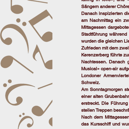
Sängern anderer Chöre
Danach inspizierten di
am Nachmittag ein zweit
Mittagessen dargeboten
Stadtführung während d
wurden die gleichen Li
Zufrieden mit dem zwei
Kerenzerberg führte zu
Nachtessen. Danach g
Musical» open-air aufg
Londoner Armenvierte
Schweiz.
Am Sonntagmorgen ste
einer alten Grubenbahn
erstreckt. Die Führun
steilen Treppen beschr
Nach dem Mittagessen 
das Kursschiff und wu