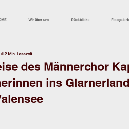
OME
Wir über uns
Rückblicke
Fotogaleri
uli
2 Min. Lesezeit
eise des Männerchor Ka
nerinnen ins Glarnerlan
Walensee