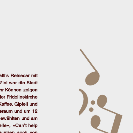
i’s Reisecar mit 
el war die Stadt 
ihr Können zeigen 
r Fridolinskirche 
ffee, Gipfeli und 
beraum und um 12 
sgewählten und am 
lle», «Can’t help 
wurden auch von 