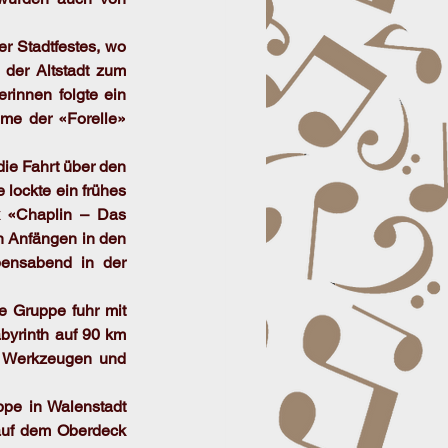
r Stadtfestes, wo 
 der Altstadt zum 
rinnen folgte ein 
me der «Forelle» 
ie Fahrt über den 
lockte ein frühes 
 «Chaplin – Das 
n Anfängen in den 
ensabend in der 
Gruppe fuhr mit 
byrinth auf 90 km 
n Werkzeugen und 
pe in Walenstadt 
auf dem Oberdeck 