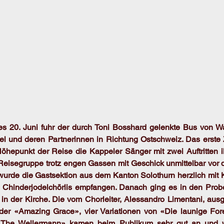
20. Juni fuhr der durch Toni Bosshard gelenkte Bus von Walt
 und deren Partnerinnen in Richtung Ostschweiz. Das erste Zi
Höhepunkt der Reise die Kappeler Sänger mit zwei Auftritten 
e Reisegruppe trotz engen Gassen mit Geschick unmittelbar vor de
wurde die Gastsektion aus dem Kanton Solothurn herzlich mit Ka
s Chinderjodelchörlis empfangen. Danach ging es in den Pro
tt in der Kirche. Die vom Chorleiter, Alessandro Limentani, au
eder «Amazing Grace», vier Variationen von «Die launige Fore
d «The Wellermann» kamen beim Publikum sehr gut an und 