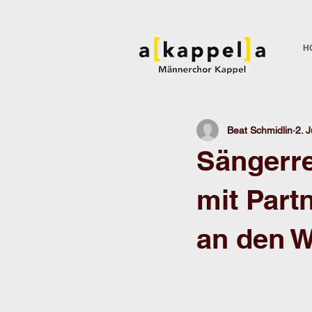
H
Beat Schmidlin
2. J
Sängerr
mit Part
an den 