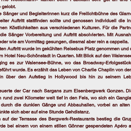
 gelobt.
e Sänger und Begleiterinnen kurz die Freilichtbühne des Glarne
er Auftritt stattfinden sollte und genossen individuell die in
en Köstlichkeiten aus verschiedenen Kulturen. Für die Partne
ie Sänger Vorbereitung und Auftritt absolvierten. Mit Ausnah
eder wie am Vormittag gesungen, diesmal aber rein a cappella.
ten Auftritt wurde im gekühlten Reisebus Platz genommen und d
m Hotel Neu-Schönstadt in Quarten. Mit Blick auf den Walensee 
ing es zur Walensee-Bühne, wo das Broadway-Erfolgsstück
eführt wurde. Es erzählt das Leben von Charlie Chaplin von de
ln über den Aufstieg in Hollywood bis hin zu seinem Leb
uerte der Car nach Sargans zum Eisenbergwerk Gonzen. Die 
 rund zwei Kilometer weit tief in den Fels, wo sich ein Gangla
g durch die dunklen Gänge und Abbauhallen, vorbei an alte
änkte sich aber auf eine Stunde Gehdistanz.
auf der Terrasse des Bergwerk-Restaurants bestieg die Grup
rde bei einem von einem stillen Gönner gespendeten Apéro 