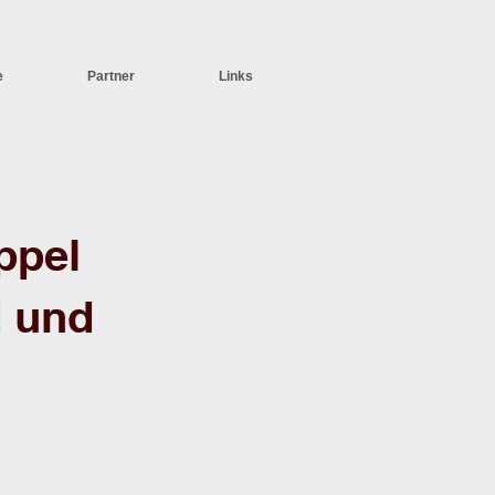
e
Partner
Links
ppel
d und