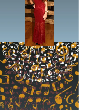
"Ich freue mich über jede weitere
Stimme, die sich berufen fühlt, bei
uns mitzusingen. Dabei ist es nicht
wichtig, ob einer eine wohltönende
Stimme hat oder gar unvorbereitet
vom Blatt zu singen weiss. Wichtig
ist der Wunsch, gemeinsam die
verschiedenartigsten Lieder zu
singen, die Stimme zu fördern und
die Kameradschaft zu pflegen.
Kommen Sie doch einfach
unverbindlich zur nächsten