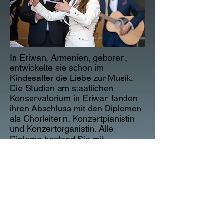
In Eriwan, Armenien, geboren,
entwickelte sie schon im
Kindesalter die Liebe zur Musik.
Die Studien am staatlichen
Konservatorium in Eriwan fanden
ihren Abschluss mit den Diplomen
als Chorleiterin, Konzertpianistin
und Konzertorganistin. Alle
Diplome bestand Sie mit
Auszeichnung. An der Universität
Zürich folgten weitere Studien,
welche sie mit dem Diplom "Master
of Arts" erfolgreich abschloss.
Der Männerchor Kappel steht seit
2001 unter der Direktion von